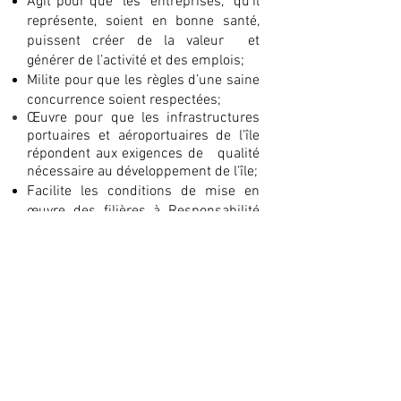
Agit pour que les entreprises, qu’il
représente, soient en bonne santé,
puissent créer de la valeur et
générer de l’activité et des emplois;
Milite pour que les règles d’une saine
concurrence soient respectées;
Œuvre pour que les infrastructures
portuaires et aéroportuaires de l’île
répondent aux exigences de qualité
nécessaire au développement de l’île;
Facilite les conditions de mise en
œuvre des ﬁlières à Responsabilité
élargie du producteur (REP);
Initie le cluster de l’Environnement
GREEN avec la volonté
d’accompagner la transition vers
l’économie circulaire.
SICR
Qui sommes-nous ?